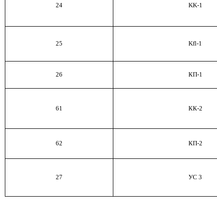
24
KK
-1
25
Kfl
-1
26
КП
-1
61
КК
-2
62
КП
-2
27
УС
3