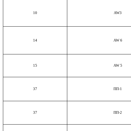
10
AW
3
14
AW
6
15
AW
5
37
ПП
-1
37
ПП
-2