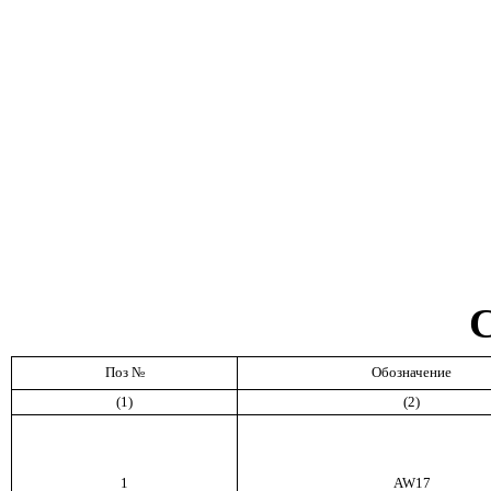
С
Поз №
Обозначение
(1)
(2)
1
AW
17