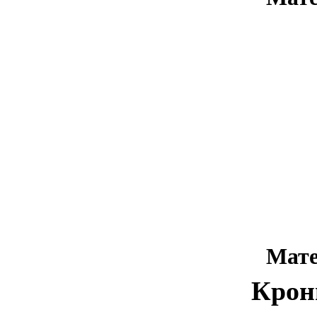
Мат
Кро