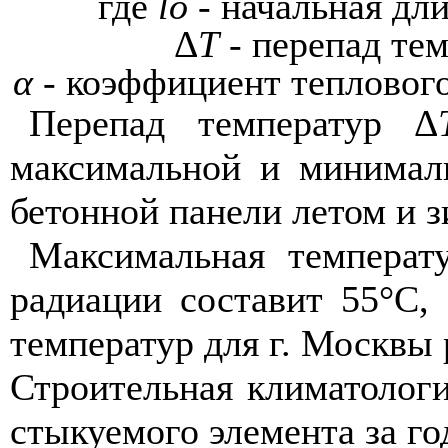
где
lo
- начальная дли
Δ
T
- перепад тем
α
- коэффициент тепловог
Перепад температур Δ
максимальной и минимал
бетонной панели летом и з
Максимальная температ
радиации составит 55°С,
температур для г. Москвы 
Строительная климатологи
стыкуемого элемента за го