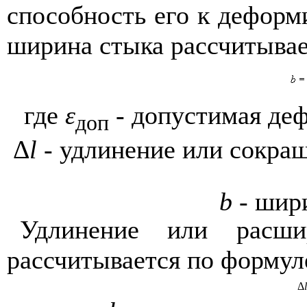
способность его к дефор
ширина стыка рассчитывае
где
ε
- допустимая деф
доп
Δ
l
- удлинение или сокращ
b
- шир
Удлинение или расшир
рассчитывается по формул
Δ
l