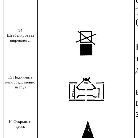
14
Штабелировать
запрещается
15 Поднимать
непосредственно
за груз
16 Открывать
здесь