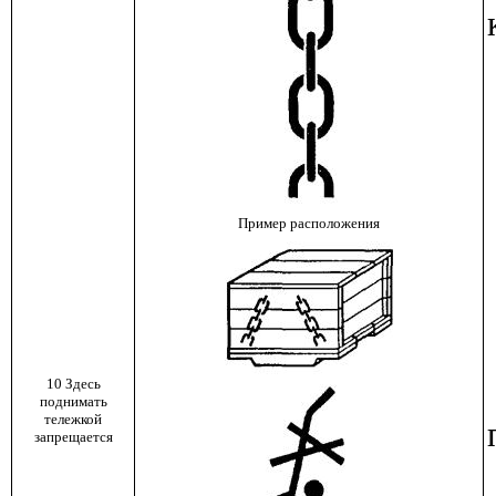
Пример расположения
10 Здесь
поднимать
тележкой
запрещается