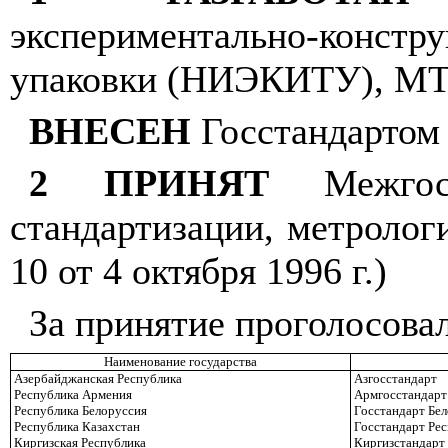
экспериментально-конст
упаковки (НИЭКИТУ), МТ
ВНЕСЕН
Госстандартом
2 ПРИНЯТ
Межгосу
стандартизации, метролог
10 от 4 октября 1996 г.)
За принятие проголосова
Наименование государства
Азербайджанская Республика
Азгосстандарт
Республика Армения
Армгосстандарт
Республика Белоруссия
Госстандарт Бе
Республика Казахстан
Госстандарт Рес
Киргизская Республика
Киргизстандарт