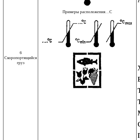
Примеры расположения…С
6
Скоропортящийся
груз