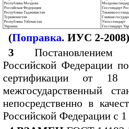
Республика Молдова
Молдовастанда
Российская Федерация
Госстандарт Ро
Республика Таджикистан
Такжикгосстанд
Туркменистан
Главная государ
Республика Узбекистан
Узгосстандарт
Украина
Госстандарт Ук
(
Поправка
. ИУС 2-2008
3
Постановлением Го
Российской Федерации по
сертификации от 
межгосударственный ст
непосредственно в качест
Российской Федерации с 1 