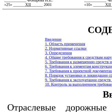
___________ Фонарева Н.Е.
___________ Че
«25» ______
XII
______ 2001
«10» ______
XII
СОД
Введение
1. Область применения
2. Нормативные ссылки
3. Определения
4. Общие требования к средствам нар
5. Требования к размещению средств
6. Требования к элементам конструкц
7. Требования к проектной документа
8. Порядок установки и ликвидации с
9. Требования к эксплуатации средст
10. Контроль за выполнением требов
В
Отраслевые дорожные