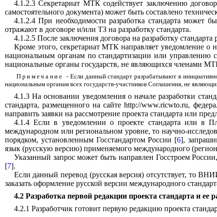
4.1.2.3 Секретариат МТК содействует заключению договор
самостоятельного документа) может быть составлено техничес
4.1.2.4 При необходимости разработка стандарта может б
отражают в договоре и/или ТЗ на разработку стандарта.
4.1.2.5 После заключения договора на разработку стандарта
Кроме этого, секретариат МТК направляет уведомление о 
национальным органам по стандартизации или управлению ст
национальные органы государств, не являющихся членами МТК,
Примечание
- Если данный стандарт разрабатывают в инициативно
национальным органам всех государств-участников Соглашения, не являющ
4.1.3 На основании уведомления о начале разработки стан
стандарта, размещенного на сайте
http
://
www
.
ricwto
.
ru
, федер
направить заявки на рассмотрение проекта стандарта или пред
4.1.4 Если в уведомлении о проекте стандарта или в Пл
международном или региональном уровне, то научно-исследова
порядком, установленным Госстандартом России [
6
], запраш
язык (русскую версию) применяемого международного (региона
Указанный запрос может быть направлен Госстроем России,
[
7
].
Если данный перевод (русская версия) отсутствует, то ВН
заказать оформление русской версии международного стандарта
4.2 Разработка первой редакции проекта стандарта и ее 
4.2.1 Разработчик готовит первую редакцию проекта стандар