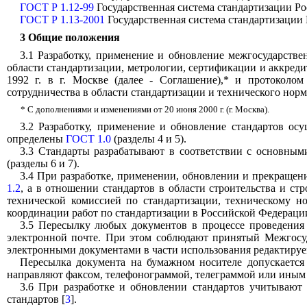
ГОСТ Р 1.12-99
Государственная система стандартизации Р
ГОСТ Р 1.13-2001
Государственная система стандартизации
3 Общие положения
3.1 Разработку, применение и обновление межгосударстве
области стандартизации, метрологии, сертификации и аккреди
1992 г. в г. Москве (далее - Соглашение),* и протоколо
сотрудничества в области стандартизации и технического норми
* С дополнениями и изменениями от 20 июня 2000 г. (г. Москва).
3.2 Разработку, применение и обновление стандартов о
определены
ГОСТ 1.0
(разделы 4 и 5).
3.3 Стандарты разрабатывают в соответствии с основным
(разделы 6 и 7).
3.4 При разработке, применении, обновлении и прекраще
1.2
, а в отношении стандартов в области строительства и с
технической комиссией по стандартизации, техническому 
координации работ по стандартизации в Российской Федерац
3.5 Пересылку любых документов в процессе проведения
электронной почте. При этом соблюдают принятый Межгосуд
электронными документами в части использования редактиру
Пересылка документа на бумажном носителе допускается т
направляют факсом, телефонограммой, телеграммой или иным
3.6 При разработке и обновлении стандартов учитываю
стандартов [
3
].