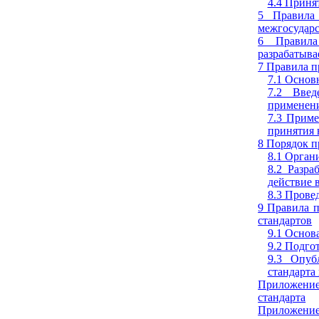
4.4 Приня
5 Правила 
межгосударс
6 Правила
разрабатыва
7 Правила п
7.1 Основ
7.2 Введ
применени
7.3 Приме
принятия 
8 Порядок п
8.1 Орган
8.2 Разра
действие 
8.3 Прове
9 Правила 
стандартов
9.1 Основ
9.2 Подго
9.3 Опуб
стандарта
Приложени
стандарта
Приложение