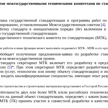
тов межгосударственными техническими комитетами по стан
 плана государственной стандартизации и программы работ п
анированию, установленными Межгосударственным советом [
4
].
аботку стандарта в инициативном порядке (без включения в
 государственной стандартизации.
сударственного технического комитета по стандартизации (МТК
щие работы и иные функции может выполнять подкомитет МТК - МПК и его орг
обобщает полученные предложения-заявки по разработке стан
я на межгосударственном уровне.
стандарта секретариат МТК включает его разработку в пред
сии [
5
]*. При этом секретариат МТК определяет разработчика 
и (услуг, технологии или иному объекту стандартизации) и и
ы входить квалифицированные специалисты, имеющие опыт разр
ти строительства и строительных материалов представляют в Госстрой России
 деятельности двух или более МТК и/или российских техническ
рта на данный объект стандартизации, определяет, с каким (к
 МТК (ТК) принять участие в совместной разработке в качеств