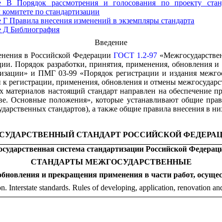
е В
Порядок рассмотрения и голосования по проекту стан
 комитете по стандартизации
 Г
Правила внесения изменений в экземпляры стандарта
е Д
Библиография
Введение
менения в Российской Федерации
ГОСТ 1.2-97
«Межгосударствен
ии. Порядок разработки, принятия, применения, обновления и
изации» и ПМГ 03-99 «Порядок регистрации и издания межго
 к регистрации, применения, обновления и отмены межгосударс
ных материалов настоящий стандарт направлен на обеспечение
ве. Основные положения», которые устанавливают общие прав
ударственных стандартов), а также общие правила внесения в н
СУДАРСТВЕННЫЙ СТАНДАРТ РОССИЙСКОЙ ФЕДЕРА
осударственная система стандартизации Российской Федерац
СТАНДАРТЫ МЕЖГОСУДАРСТВЕННЫЕ
обновления и прекращения применения в части работ, осущ
on. Interstate standards. Rules of developing, application, renovation a