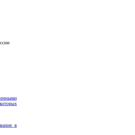
оссии
венными
которых
ование в