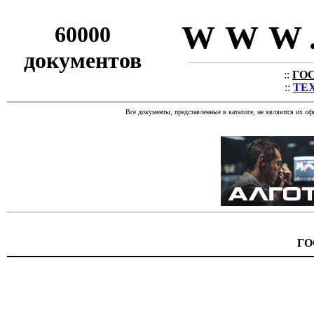
WWW.
60000
документов
::
ГОС
::
ТЕХ
Все документы, представленные в каталоге, не являются их о
ГО