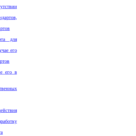
утствии
дартов,
артов
рта для
учае его
артов
ие его в
твенных
ействия
зработку
та