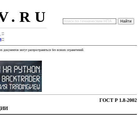
V.RU
а
::
в
::
х документов могут распространяться без всяких ограничений.
ГОСТ Р 1.8-2002
ЦИИ