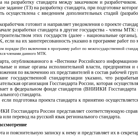
а на разработку стандарта между заказчиком и разработчиком
кое задание (ТЗ) на разработку стандарта, при подготовке кот
ыть осуществлена с введением дополнительных стадий (разраб
 разработчик готовит и направляет уведомления о проекте станда
начале разработки стандарта в другие государства - члены МТ
роительством этих государств (далее - национальные органы)
 если на их заинтересованность указано в программе работ по
м порядке (без включения в программу работ по межгосударственной стандар
ихся членами данного МТК.
дарта, опубликованного в «Вестнике Российского информационн
альные и иные органы исполнительной власти, предприятия и о
ложения по включению их представителей в состав рабочей груп
ане государственной стандартизации указано, что разрабаты
тельская организация Госстандарта России, которая осуществля
ивает в федеральном фонде стандартов (ВНИИКИ Госстандарта
льного) стандарта.
 если подготовка проекта стандарта к принятию осуществляетс
ИИКИ Госстандарта России представляет соответствующую справк
 или перевод на русский язык регионального стандарта.
рассмотрение
та и пояснительную записку к нему и представляет их в секрета