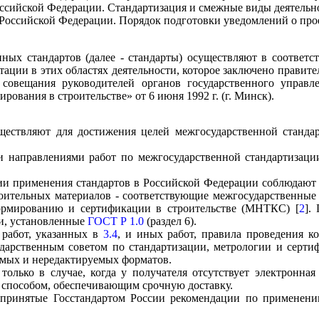
оссийской Федерации. Стандартизация и смежные виды деятельн
 Российской Федерации. Порядок подготовки уведомлений о пр
нных стандартов (далее - стандарты) осуществляют в соответ
тации в этих областях деятельности, которое заключено правит
м совещания руководителей органов государственного управл
рования в строительстве» от 6 июня 1992 г. (г. Минск).
существляют для достижения целей межгосударственной станд
и направлениями работ по межгосударственной стандартизаци
нии применения стандартов в Российской Федерации соблюдают
троительных материалов - соответствующие межгосударственны
нормированию и сертификации в строительстве (МНТКС) [
2
].
ии, установленные
ГОСТ Р 1.0
(раздел 6).
 работ, указанных в
3.4
, и иных работ, правила проведения к
арственным советом по стандартизации, метрологии и сертиф
емых и нередактируемых форматов.
олько в случае, когда у получателя отсутствует электронная
 способом, обеспечивающим срочную доставку.
т принятые Госстандартом России рекомендации по примене