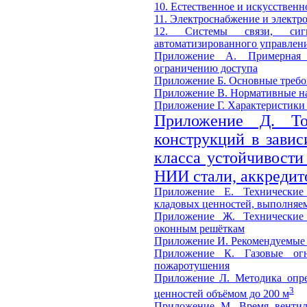
10. Естественное и искусствен
11. Электроснабжение и электр
12. Системы связи, сигн
автоматизированного управлен
Приложение А.
Примерная
ограничению доступа
Приложение Б.
Основные требо
Приложение В.
Нормативные на
Приложение Г.
Характеристики 
Приложение Д.
Т
конструкций в завис
класса устойчивости
НИИ стали, аккредит
Приложение Е.
Технически
кладовых ценностей, выполняе
Приложение Ж.
Технически
оконным решёткам
Приложение И.
Рекомендуемые
Приложение К.
Газовые ог
пожаротушения
Приложение Л.
Методика опре
3
ценностей объёмом до 200 м
Приложение М.
Время венти