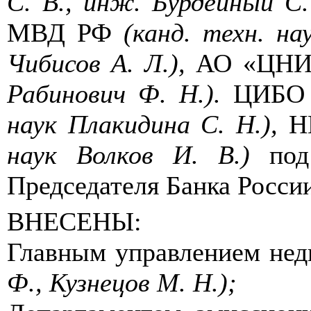
С. В., инж. Бурдейный С.
МВД РФ
(канд. техн. на
Чибисов А. Л.),
АО «ЦН
Рабинович Ф. Н.).
ЦИБО
наук Плакидина С. Н.),
Н
наук Волков И. В.)
под
Председателя Банка России
ВНЕСЕНЫ:
Главным управлением не
Ф., Кузнецов М.
Н.);