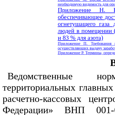
необходимую видимость для ор
Приложение Н.
обеспечивающее дос
огнетушащего газа 
людей в помещении (
и 83 % для азота)
Приложение П.
Требования 
осуществляющих выдачу зарабо
Приложение Р.
Термины, опреде
Ведомственные нор
территориальных главных
расчетно-кассовых цент
Федерации» ВНП 001-0