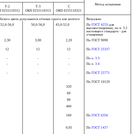
Метод испытания
Т-2
Т-3
С
 0255110312
ОКП 0255110313
ОКП 0255110321
 белого цвета допускаются оттенки серого или желтого
Визуально
52,0-56,0
50,0-56,0
45,0-52,0
По
ГОСТ 4255
-для
высокоочищенных, по п. 3.2
настоящего стандарта - для
очищенных
2,30
3,00
2,20
По ГОСТ 9090
12
12
12
По
ГОСТ 25337
-
-
-
По
п. 3.3
-
-
-
По
п. 3.4
-
-
-
По
ГОСТ 25771
По ГОСТ 10120
320
60
80
460
160
По
ГОСТ 6356
0,05
По
ГОСТ 1437