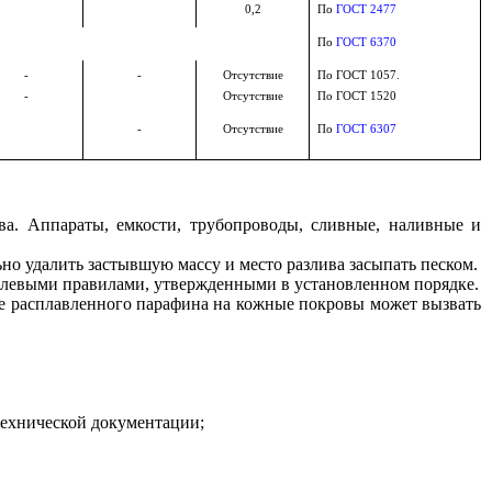
0,2
По
ГОСТ 2477
По
ГОСТ 6370
-
-
Отсутствие
По ГОСТ 1057.
-
Отсутствие
По ГОСТ 1520
-
Отсутствие
По
ГОСТ 6307
тва. Аппараты, емкости, трубопроводы, сливные, наливные и
но удалить застывшую массу и место разлива засыпать песком.
аслевыми правилами, утвержденными в установленном порядке.
ие расплавленного парафина на кожные покровы может вызвать
технической документации;