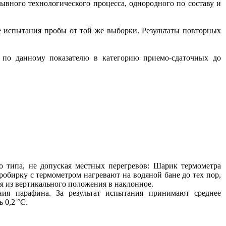
ывного технологического процесса, однородного по составу и
е испытания пробы от той же выборки. Результаты повторных
я по данному показателю в категорию приемо-сдаточных до
го типа, не допуская местных перегревов: Шарик термометра
обирку с термометром нагревают на водяной бане до тех пор,
мя из вертикального положения в наклонное.
ния парафина. За результат испытания принимают среднее
 0,2 °С.