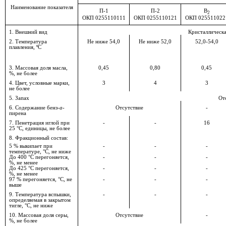
Наименование показателя
П-1
П-2
В
2
ОКП 0255110111
ОКП 0255110121
ОКП
025511022
1. Внешний вид
Кристаллическа
2. Температура
Не ниже 54,0
Не ниже 52,0
52,0-54,0
плавления, ºС
3. Массовая доля масла,
0,45
0,80
0,45
%, не более
4. Цвет, условные марки,
3
4
3
не более
5. Запах
От
6. Содержание бенз-
a
-
Отсутствие
-
пирена
7. Пенетрация иглой при
-
-
16
25 °С, единицы, не более
8.
Фракционный состав:
5
%
выкипает при
-
-
-
температуре, °С, не ниже
До
400 °С перегоняется,
-
-
-
%, не менее
До
425 °С перегоняется,
-
-
-
%, не менее
97 % перегоняется, °С, не
-
-
-
выше
9. Температура вспышки,
-
-
-
определяемая в закрытом
тигле, °С, не ниже
10.
Массовая доля серы,
Отсутствие
-
%, не более