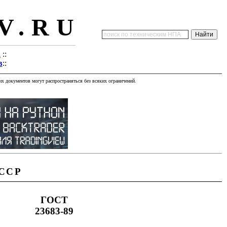
V.RU
а
::
в
::
х документов могут распространяться без всяких ограничений.
ССР
ГОСТ
23683-
89