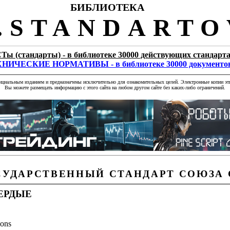
БИБЛИОТЕКА
STANDARTO
Ты (стандарты) - в библиотеке 30000 действующих стандарт
НИЧЕСКИЕ НОРМАТИВЫ - в библиотеке 30000 документо
фициальным изданием и предназначены исключительно для ознакомительных целей. Электронные копии эти
Вы можете размещать информацию с этого сайта на любом другом сайте без каких-либо ограничений.
СУДАРСТВЕННЫЙ СТАНДАРТ СОЮЗА 
ЕРДЫЕ
ions