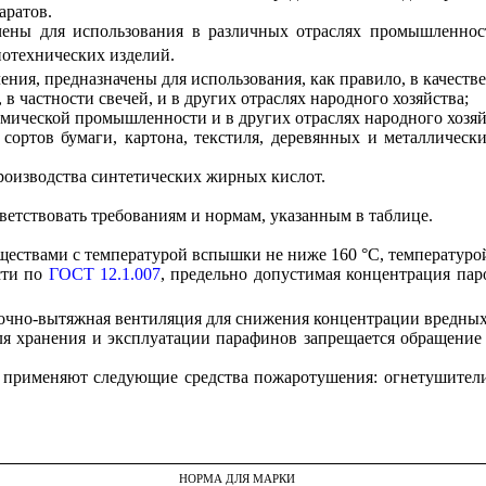
аратов.
ены для использования в различных отраслях промышленност
нотехнических изделий.
ачения, предназначены для использования, как правило, в качес
в частности свечей, и в других отраслях народного хозяйства;
имической промышленности и в других отраслях народного хозяй
сортов бумаги, картона, текстиля, деревянных и металлическ
роизводства синтетических жирных кислот.
етствовать требованиям и нормам, указанным в таблице.
ществами с температурой вспышки не ниже 160 °С, температуро
сти по
ГОСТ 12.1.007
, предельно допустимая концентрация пар
точно-вытяжная вентиляция для снижения концентрации вредных
ля хранения и эксплуатации парафинов запрещается обращение
а применяют следующие средства пожаротушения: огнетушители
НОРМА ДЛЯ
MAP
КИ