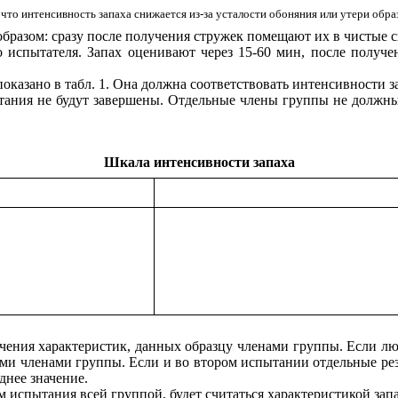
т, что интенсивность запаха снижается из-за усталости обоняния или утери обр
образом: сразу после получения стружек помещают их в чистые 
о испытателя. Запах оценивают через 15-60 мин, после получ
показано в табл. 1. Она должна соответствовать интенсивности з
ытания не будут завершены. Отдельные члены группы не должн
Шкала интенсивности запаха
значения характеристик, данных образцу членами группы. Если л
еми членами группы. Если и во втором испытании отдельные резул
днее значение.
ам испытания всей группой, будет считаться характеристикой зап