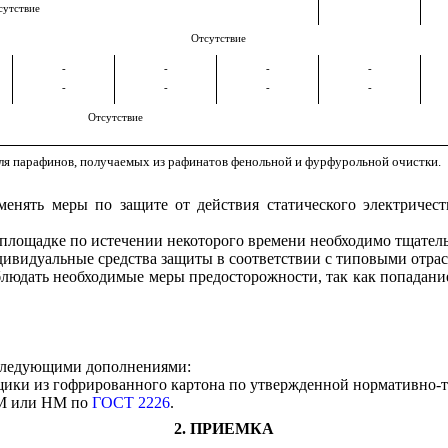
сутствие
Отсутствие
-
-
-
-
-
-
-
-
Отсутствие
ля парафинов, получаемых из рафинатов фенольной и фурфурольной очистки.
менять меры по защите от действия статического электричес
 площадке по истечении некоторого времени необходимо тщатель
ндивидуальные средства защиты в соответствии с типовыми отр
облюдать необходимые меры предосторожности, так как попадан
следующими дополнениями:
щики из гофрированного картона по утвержденной нормативно-
ПМ или НМ по
ГОСТ 2226
.
2. ПРИЕМКА