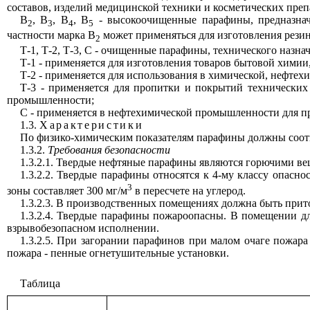
составов, изделий медицинской техники и косметических преп
В
, В
, В
, B
- высокоочищенные парафины, предназнач
2
3
4
5
частности марка В
может применяться для изготовления рези
2
Т-1, Т-2, Т-3, С - очищенные парафины, технического назн
Т-1 - применяется для изготовления товаров бытовой химии, 
Т-2 - применяется для использования в химической, нефтех
Т-3 - применяется для пропитки и покрытий технических 
промышленности;
С - применяется в нефтехимической промышленности для п
1.3.
Характеристики
По физико-химическим показателям парафины должны соотв
1.3.2.
Требования безопасности
1.3.2.1. Твердые нефтяные парафины являются горючими ве
1.3.2.2. Твердые парафины относятся к 4-му классу опасно
3
зоны составляет 300 мг/м
в пересчете на углерод.
1.3.2.3. В производственных помещениях должна быть при
1.3.2.4. Твердые парафины пожароопасны. В помещении д
взрывобезопасном исполнении.
1.3.2.5. При загорании парафинов при малом очаге пожар
пожара - пенные огнетушительные установки.
Таблица