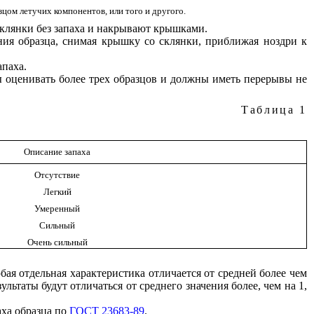
азцом летучих компонентов, или того и другого.
склянки без запаха и накрывают крышками.
ения образца, снимая крышку со склянки, приближая ноздри к
апаха.
ы оценивать более трех образцов и должны иметь перерывы не
Таблица 1
Описание запаха
Отсутствие
Легкий
Умеренный
Сильный
Очень сильный
юбая отдельная характеристика отличается от средней более чем
ьтаты будут отличаться от среднего значения более, чем на 1,
аха образца по
ГОСТ 23683-89
.