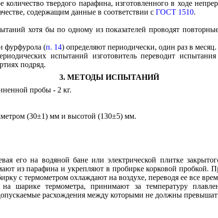
 количество твердого парафина, изготовленного в ходе непрер
ачестве, содержащим данные в соответствии с
ГОСТ 1510
.
пытаний хотя бы по одному из показателей проводят повторны
 и фурфурола (
п. 14
) определяют периодически, один раз в месяц.
периодических испытаний изготовитель переводит испытани
ртиях подряд.
3. МЕТОДЫ ИСПЫТАНИЙ
иненной пробы - 2 кг.
метром (30±1) мм и высотой (130±5) мм.
евая его на водяной бане или электрической плитке закрыто
ют из парафина и укрепляют в пробирке корковой пробкой. Пр
бирку с термометром охлаждают на воздухе, переводя ее все вре
т на шарике термометра, принимают за температуру плавле
 допускаемые расхождения между которыми не должны превышать