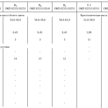
В
В
В
Т-1
3
4
5
1
ОКП 0255110231
ОКП 0255110241
ОКП 0255110251
ОКП 0255110311
ОКП
я масса белого цвета
Кристаллическая масса
54,0-56,0
56,0-58,0
58,0-62,0
52,0-58,0
0,45
0,45
0,45
1,80
3
3
3
11
сутствие
-
-
-
-
-
14
13
12
-
-
-
-
-
-
-
-
-
-
-
-
-
-
-
-
-
-
-