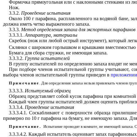
Формочка прямоугольная или с наклонными стенками из лю
Нож.
3.3.2.
Проведение испытания
Около 100 г парафина, расплавленного на водяной бане, з
должна иметь четко выраженного запаха.
3.3.3.
Метод определения запаха для экспортных парафинов
3.3.3.1.
Аппаратура, материалы
Скребок (нож или любой острый инструмент), который легк
Склянки с широким горлышком и крышками вместимостью 
Бумага для сбора стружки, не имеющая запаха.
3.3.3.2.
Группа испытателей
В группу испытателей по определению запаха входят не мене
При подборе членов испытательной группы учитывают, сов
выбора членов испытательной группы приведен в
приложении
Примечание
. Для определения запаха нельзя привлекать членов гр
3.3.3.3.
Испытуемый образец
Образец представляет собой кусок парафина при комнатной 
Каждый член группы испытателей должен оценить приблизи
3.3.3.4.
Проведение испытания
3.3.3.4.1. Соскабливают с поверхности образца прилипши
примерно по 10 г парафина на бумагу, не имеющую запаха. Для
.
Примечание
Испытание проводят в комнате, не имеющей запаха. Сл
3.3.3.4.2. Каждый испытатель оценивает запах парафиновых