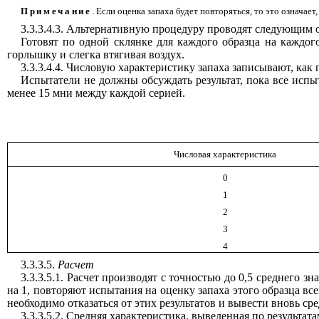
Примечание
. Если оценка запаха будет повторяться, то это означае
3.3.3.4.3. Альтернативную процедуру проводят следующим 
Готовят по одной склянке для каждого образца на каждог
горлышку и слегка втягивая воздух.
3.3.3.4.4. Числовую характеристику запаха записывают, как 
Испытатели не должны обсуждать результат, пока все исп
менее 15 мни между каждой серией.
Числовая характеристика
0
1
2
3
4
3.3.3.5.
Расчет
3.3.3.5.1. Расчет производят с точностью до 0,5 среднего 
на 1, повторяют испытания на оценку запаха этого образца вс
необходимо отказаться от этих результатов и вывести вновь сре
3.3.3.5.2. Средняя характеристика, выведенная по результат