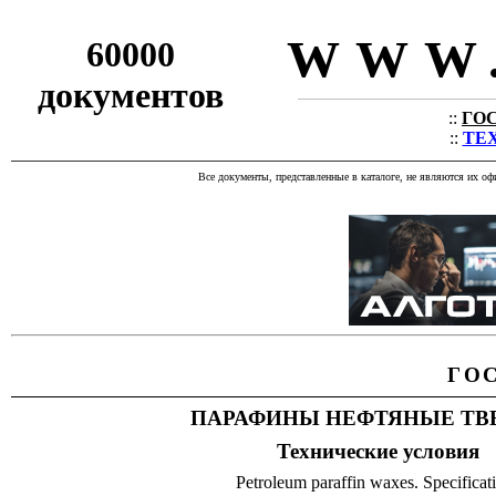
WWW.
60000
документов
::
ГОС
::
ТЕХ
Все документы, представленные в каталоге, не являются их о
ГО
ПАРАФИНЫ НЕФТЯНЫЕ ТВ
Технические условия
Petroleum paraffin waxes. Specificat