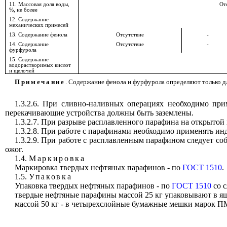
11.
Массовая доля воды,
От
%, не более
12. Содержание
механических примесей
13. Содержание фенола
Отсутствие
-
14.
Содержание
Отсутствие
-
фурфурола
15. Содержание
водорастворимых кислот
и щелочей
Примечание
. Содержание фенола и фурфурола определяют только д
1.3.2.6. При сливно-наливных операциях необходимо при
перекачивающие устройства должны быть заземлены.
1.3.2.7. При разрыве расплавленного парафина на открытой
1.3.2.8. При работе с парафинами необходимо применять и
1.3.2.9. При работе с расплавленным парафином следует с
ожог.
1.4.
Маркировка
Маркировка твердых нефтяных парафинов - по
ГОСТ 1510
.
1.5.
Упаковка
Упаковка твердых нефтяных парафинов - по
ГОСТ 1510
со 
твердые нефтяные парафины массой 25 кг упаковывают в я
массой 50 кг - в четырехслойные бумажные мешки марок 