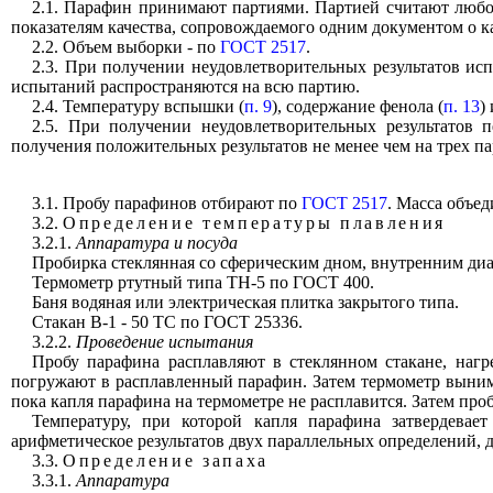
2.1. Парафин принимают партиями. Партией считают любое
показателям качества, сопровождаемого одним документом о к
2.2. Объем выборки - по
ГОСТ 2517
.
2.3. При получении неудовлетворительных результатов ис
испытаний распространяются на всю партию.
2.4. Температуру вспышки (
п. 9
), содержание фенола (
п. 13
)
2.5. При получении неудовлетворительных результатов 
получения положительных результатов не менее чем на трех па
3.1. Пробу парафинов отбирают по
ГОСТ 2517
. Масса объед
3.2.
Определение температуры плавления
3.2.1.
Аппаратура и посуда
Пробирка стеклянная со сферическим дном, внутренним диа
Термометр ртутный типа ТН-5 по
ГОСТ 400
.
Баня водяная или электрическая плитка закрытого типа.
Стакан В-1 - 50 ТС по
ГОСТ 25336
.
3.2.2.
Проведение испытания
Пробу парафина расплавляют в стеклянном стакане, нагр
погружают в расплавленный парафин. Затем термометр вынима
пока капля парафина на термометре не расплавится. Затем про
Температуру, при которой капля парафина затвердевае
арифметическое результатов двух параллельных определений,
3.3.
Определение запаха
3.3.1.
Аппаратура