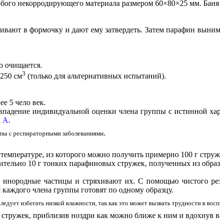
бого некорродирующего материала размером 60×80×25 мм. Баня 
аливают в формочку и дают ему затвердеть. Затем парафин выни
о очищается.
3
250 см
(только для альтернативных испытаний).
е 5 чело век.
падение индивидуальной оценки члена группы с истинной хара
 А
.
.
уппы с респираторными заболеваниями
температуре, из которого можно получить примерно 100 г струж
тельно 10 г тонких парафиновых стружек, полученных из образ
е инородные частицы и стряхивают их. С помощью чистого рез
 каждого члена группы готовят по одному образцу.
едует избегать низкой влажности, так как это может вызвать трудности в вос
 стружек, приблизив ноздри как можно ближе к ним и вдохнув в