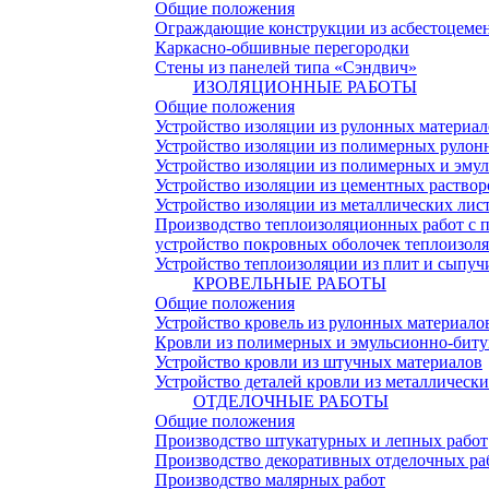
Общие положения
Ограждающие конструкции из асбестоцемен
Каркасно-обшивные перегородки
Стены из панелей типа «Сэндвич»
ИЗОЛЯЦИОННЫЕ РАБОТЫ
Общие положения
Устройство изоляции из рулонных материал
Устройство изоляции из полимерных рулон
Устройство изоляции из полимерных и эму
Устройство изоляции из цементных раствор
Устройство изоляции из металлических лис
Производство теплоизоляционных работ с 
устройство покровных оболочек теплоизоля
Устройство теплоизоляции из плит и сыпуч
КРОВЕЛЬНЫЕ РАБОТЫ
Общие положения
Устройство кровель из рулонных материало
Кровли из полимерных и эмульсионно-биту
Устройство кровли из штучных материалов
Устройство деталей кровли из металлически
ОТДЕЛОЧНЫЕ РАБОТЫ
Общие положения
Производство штукатурных и лепных работ
Производство декоративных отделочных ра
Производство малярных работ