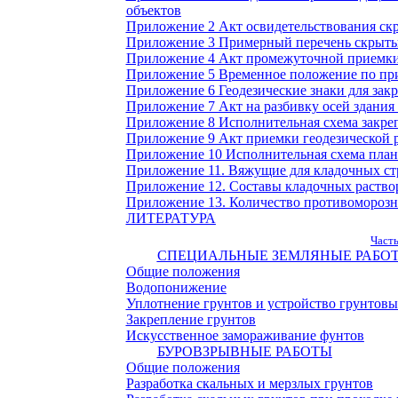
объектов
Приложение 2 Акт освидетельствования ск
Приложение 3 Примерный перечень скрытых
Приложение 4 Акт промежуточной приемки
Приложение 5 Временное положение по при
Приложение 6 Геодезические знаки для зак
Приложение 7 Акт на разбивку осей здания
Приложение 8 Исполнительная схема закреп
Приложение 9 Акт приемки геодезической р
Приложение 10 Исполнительная схема план
Приложение 11. Вяжущие для кладочных ст
Приложение 12. Составы кладочных раство
Приложение 13. Количество противоморозн
ЛИТЕРАТУРА
Част
СПЕЦИАЛЬНЫЕ ЗЕМЛЯНЫЕ РАБО
Общие положения
Водопонижение
Уплотнение грунтов и устройство грунтов
Закрепление грунтов
Искусственное замораживание фунтов
БУРОВЗРЫВНЫЕ РАБОТЫ
Общие положения
Разработка скальных и мерзлых грунтов