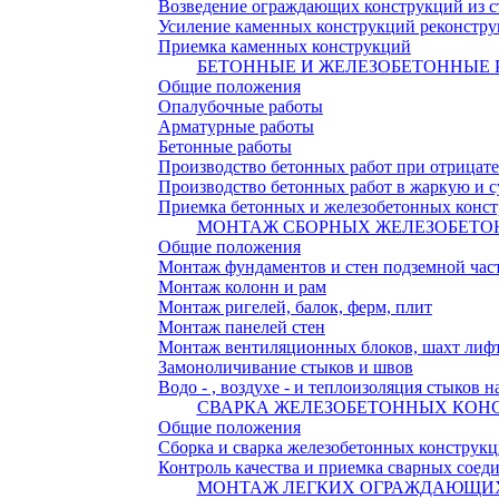
Возведение ограждающих конструкций из с
Усиление каменных конструкций реконстр
Приемка каменных конструкций
БЕТОННЫЕ И ЖЕЛЕЗОБЕТОННЫЕ 
Общие положения
Опалубочные работы
Арматурные работы
Бетонные работы
Производство бетонных работ при отрицат
Производство бетонных работ в жаркую и 
Приемка бетонных и железобетонных конс
МОНТАЖ СБОРНЫХ ЖЕЛЕЗОБЕТО
Общие положения
Монтаж фундаментов и стен подземной час
Монтаж колонн и рам
Монтаж ригелей, балок, ферм, плит
Монтаж панелей стен
Монтаж вентиляционных блоков, шахт лифт
Замоноличивание стыков и швов
Водо - , воздухе - и теплоизоляция стыков 
СВАРКА ЖЕЛЕЗОБЕТОННЫХ КОН
Общие положения
Сборка и сварка железобетонных конструк
Контроль качества и приемка сварных сое
МОНТАЖ ЛЕГКИХ ОГРАЖДАЮЩИ