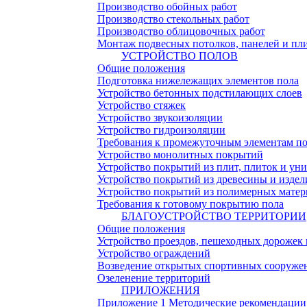
Производство обойных работ
Производство стекольных работ
Производство облицовочных работ
Монтаж подвесных потолков, панелей и пли
УСТРОЙСТВО ПОЛОВ
Общие положения
Подготовка нижележащих элементов пола
Устройство бетонных подстилающих слоев
Устройство стяжек
Устройство звукоизоляции
Устройство гидроизоляции
Требования к промежуточным элементам по
Устройство монолитных покрытий
Устройство покрытий из плит, плиток и у
Устройство покрытий из древесины и издели
Устройство покрытий из полимерных матер
Требования к готовому покрытию пола
БЛАГОУСТРОЙСТВО ТЕРРИТОРИИ
Общие положения
Устройство проездов, пешеходных дорожек
Устройство ограждений
Возведение открытых спортивных сооруже
Озеленение территорий
ПРИЛОЖЕНИЯ
Приложение 1 Методические рекомендации 