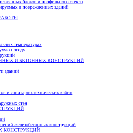
теклянных блоков и профильного стекла
уируемых и поврежденных зданий
РАБОТЫ
ельных температурах
сухую погоду
трукций
ННЫХ И БЕТОННЫХ КОНСТРУКЦИЙ
ти зданий
ов и санитарно-технических кабин
наружных стен
СТРУКЦИЙ
ций
динений железобетонных конструкций
Х КОНСТРУКЦИЙ