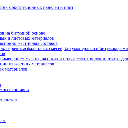
тных экструзионных панелей и плит
ов на битумной основе
ных и листовых материалов
льсионно-мастичных составов
ов, горячих асфальтовых смесей, битумоперлита и битумокерамз
тов
применением мягких, жестких и полужестких волокнистых издел
ции из жестких материалов
их материалов
в
мных составов
х листов
бот