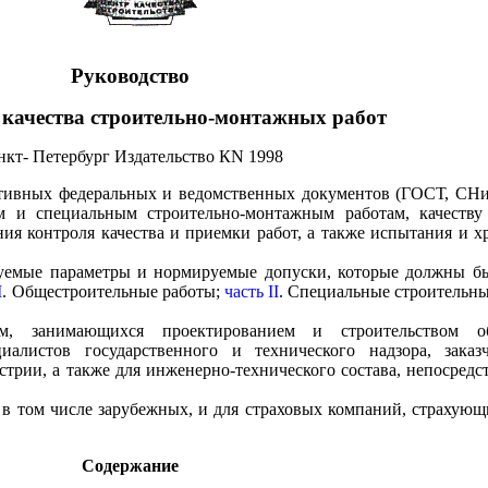
Руководство
 качества строительно-монтажных работ
нкт- Петербург Издательство КN 1998
тивных федеральных и ведомственных документов (ГОСТ, СНиП
ым и специальным строительно-монтажным работам, качеств
ния контроля качества и приемки работ, а также испытания и 
ируемые параметры и нормируемые допуски, которые должны 
I
. Общестроительные работы;
часть II
. Специальные строительн
м, занимающихся проектированием и строительством об
циалистов государственного и технического надзора, заказ
трии, а также для инженерно-технического состава, непосредс
 в том числе зарубежных, и для страховых компаний, страхующ
Содержание