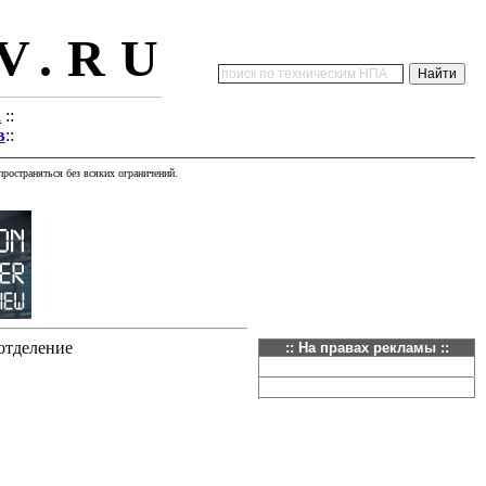
V.RU
а
::
в
::
ространяться без всяких ограничений.
тделение
:: На правах рекламы ::