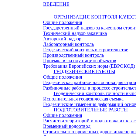
ВВЕДЕНИЕ
ОРГАНИЗАЦИЯ КОНТРОЛЯ КАЧЕС
Общие положения
Государственный надзор за качеством строи
Технический надзор заказчика
Авторский надзор
Лабораторный контроль
Геодезический контроль в строительстве
Производственный контроль
Приемка в эксплуатацию объектов
Требования Европейских норм (ЕВРОКОД) п
ГЕОДЕЗИЧЕСКИЕ РАБОТЫ
Общие положения
Геодезическая разбивочная основа для стро
Разбивочные работы в процессе строительс
Геодезический контроль точности вып
Исполнительная геодезическая съемка
Геодезические измерения деформаций основ
ПОДГОТОВИТЕЛЬНЫЕ РАБОТЫ
Общие положения
Расчистка территорий и подготовка их к за
Временный водоотвод
Строительство временных дорог, инженерн