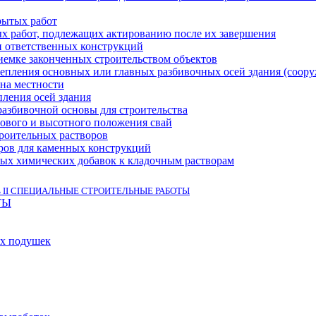
рытых работ
 работ, подлежащих актированию после их завершения
 ответственных конструкций
емке законченных строительством объектов
репления основных или главных разбивочных осей здания (соор
 на местности
ления осей здания
азбивочной основы для строительства
ового и высотного положения свай
роительных растворов
ров для каменных конструкций
ых химических добавок к кладочным растворам
ь II СПЕЦИАЛЬНЫЕ СТРОИТЕЛЬНЫЕ РАБОТЫ
ТЫ
ых подушек