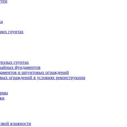
утей
ка
щих грунтах
ерзлых грунтах
свайных фундаментов
ндаментов и шпунтовых ограждений
вых ограждений в условиях реконструкции
ормы
дки
изкой влажности