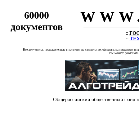
WWW.
60000
документов
::
ГОС
::
ТЕХ
Все документы, представленные в каталоге, не являются их официальным изданием и п
Вы можете размещать 
Общероссийский общественный фонд