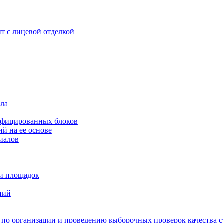
т с лицевой отделкой
ла
нифицированных блоков
й на ее основе
иалов
 и площадок
ний
по организации и проведению выборочных проверок качества с