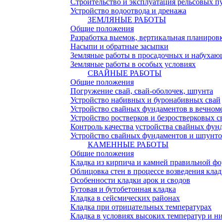
Строительство и эксплуатация рельсовых п
Устройство водоотвода и дренажа
ЗЕМЛЯНЫЕ РАБОТЫ
Общие положения
Разработка выемок, вертикальная планиров
Насыпи и обратные засыпки
Земляные работы в просадочных и набухаю
Земляные работы в особых условиях
СВАЙНЫЕ РАБОТЫ
Общие положения
Погружение свай, свай-оболочек, шпунта
Устройство набивных и буронабивных свай
Устройство свайных фундаментов в вечном
Устройство ростверков и безростверковых 
Контроль качества устройства свайных фу
Устройство свайных фундаментов и шпунто
КАМЕННЫЕ РАБОТЫ
Общие положения
Кладка из кирпича и камней правильной ф
Облицовка стен в процессе возведения кла
Особенности кладки арок и сводов
Бутовая и бутобетонная кладка
Кладка в сейсмических районах
Кладка при отрицательных температурах
Кладка в условиях высоких температур и н