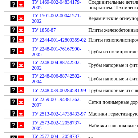
ТУ 1469-002-04834179-
Соединительные детал
2005
покрытием. Техническ
ТУ 1501-002-00041571-
Керамические огнеупор
2002
ТУ 1856-87
Плиты железобетонные 
ТУ 2244-001-42809359-02
Плиты пенополистир
ТУ 2248-001-76167990-
Трубы из полипропиле
2005
ТУ 2248-004-88742502-
Трубы напорные и фит
2002
ТУ 2248-006-88742502-
Трубы напорные и фити
2004
ТУ 2248-039-00284581-99
Трубы напорные из сши
ТУ 2259-001-94381362-
Сетки полимерные дор
2007
ТУ 2513-002-14738433-97
Мастики герметизирую
ТУ 2573-002-12058737-
Набивки сальниковые 
2005
ТУ 2577-004-12058737-