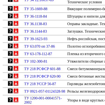
Технические условия
ТУ 35-1669-88
Вяжущие полимерно-би
ТУ 36-1118-84
Штуцеры и нипели для 
ТУ 36.1138-83
Оправы закладные. Те
ТУ 36.1144-83
Заглушки. Технические
ТУ 39-1623-93
Нефть российская, пос
ТУ 63.070 оп 37-86
Полотно иглопробивно
ТУ 63-178-112-87
Пленка из вторичного
ТУ 102-300-81
Утяжелители сборные 
ТУ 218 РСФСР 601-88
Смеси битумоминераль
ТУ 218 РСФСР 620-90
Смеси бетонные жестк
ТУ 218 УССР 56-87
Гирлянды железобетонн
ТУ 0921-057-01124328-98
Рельсы железнодорожн
ТУ 1200-001-00041571-
Упоры в виде круглых 
2002