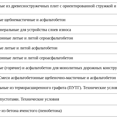
ые из древесностружечных плит с ориентированной стружкой и
ые щебнемастичные и асфальтобетон
еральные для устройства слоев износа
онные литые и литой сероасфальтобетон
е литые и литой асфальтобетон
онные литые и литой сероасфальтобетон
е (горячие) и асфальтобетон для монолитных дорожных констр
Смеси асфальтобетонные щебеночно-мастичные и асфальтобетон
ьные из терморасширенного графита (ПУТГ). Технические усло
пустотами. Технические условия
 из бетона ячеистого (пенобетона)