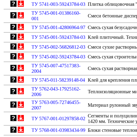
ТУ 5741-003-59243784-03
Плитка облицовочная "
ТУ 5745-001-01386160-
Смеси бетонные диспер
001
ТУ 5745-001-42806964-97
Смесь сухая безусадоч
ТУ 5745-001-59243784-03
Клей плиточный. Техн
ТУ 5745-002-56826812-03
Смеси сухие растворн
ТУ 5745-002-59243784-03
Смесь сухая строитель
ТУ 5745-007-47517383-
Смесь сухая раствор
2004
ТУ 5745-011-58239148-04
Клей для крепления пл
ТУ 5762-043-17925162-
Теплоизоляционные ми
2006
ТУ 5763-005-72746455-
Материал рулонный зв
2007
Сегменты и полуцилин
ТУ 5767-001-01297858-02
1420 мм. Технические 
ТУ 5768-001-03983434-99
Блоки стеновые теплои