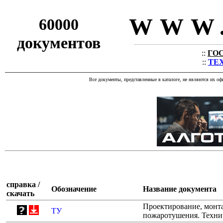
WWW.
60000
документов
::
ГОС
::
ТЕХ
Все документы, представленные в каталоге, не являются их о
справка /
Обозначение
Название документа
скачать
Проектирование, монта
ТУ
пожаротушения. Техни