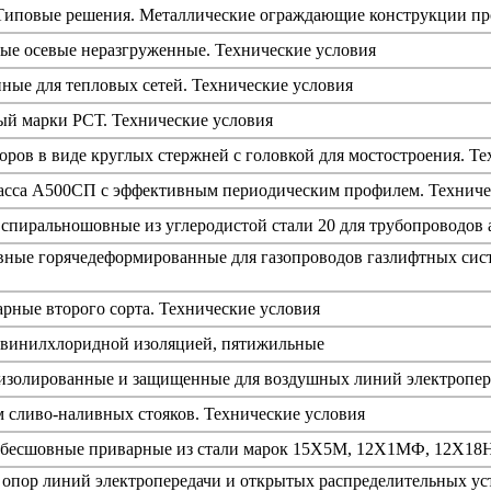
 Типовые решения. Металлические ограждающие конструкции 
ые осевые неразгруженные. Технические условия
ые для тепловых сетей. Технические условия
ый марки РСТ. Технические условия
оров в виде круглых стержней с головкой для мостостроения. Т
асса А500СП с эффективным периодическим профилем. Техниче
спиральношовные из углеродистой стали 20 для трубопроводов 
ные горячедеформированные для газопроводов газлифтных сист
рные второго сорта. Технические условия
ивинилхлоридной изоляцией, пятижильные
изолированные и защищенные для воздушных линий электропере
 сливо-наливных стояков. Технические условия
 бесшовные приварные из стали марок 15Х5М, 12Х1МФ, 12Х18Н
 опор линий электропередачи и открытых распределительных ус