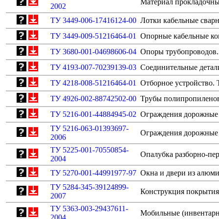
Материал прокладочны
2002
ТУ 3449-006-17416124-00
Лотки кабельные сварн
ТУ 3449-009-51216464-01
Опорные кабельные ко
ТУ 3680-001-04698606-04
Опоры трубопроводов.
ТУ 4193-007-70239139-03
Соединительные детали
ТУ 4218-008-51216464-01
Отборное устройство. 
ТУ 4926-002-88742502-00
Трубы полипропиленов
ТУ 5216-001-44884945-02
Ограждения дорожные м
ТУ 5216-063-01393697-
Ограждения дорожные и
2006
ТУ 5225-001-70550854-
Опалубка разборно-пе
2004
ТУ 5270-001-44991977-97
Окна и двери из алюм
ТУ 5284-345-39124899-
Конструкция покрытия
2007
ТУ 5363-003-29437611-
Мобильные (инвентарны
2004