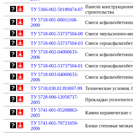
Панели конструкционн
ТУ 5366-002-50189474-07
строительства
ТУ 5718-001-00011168-
Смеси асфальтобетонн
2000
ТУ 5718-001-53737504-00
Смеси эмульсионно-мин
ТУ 5718-001-53737504-03
Смеси сероасфальтобет
ТУ 5718-002-04000633-
Смеси асфальтобетонны
2006
ТУ 5718-002-53737504-01
Смеси сероасфальтобет
ТУ 5718-003-04000633-
Смеси асфальтобетонны
2006
ТУ 5718.030.01393697-99
Технические условия. 
ТУ 5728-006-12058737-
Прокладки уплотнител
2005
ТУ 5741-001-05208863-
Камни керамические с 
2005
ТУ 5741-001-79721659-
Блоки стеновые мелкие
2006