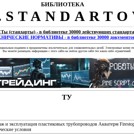
БИБЛИОТЕКА
STANDARTO
Ты (стандарты) - в библиотеке 30000 действующих стандарт
НИЧЕСКИЕ НОРМАТИВЫ - в библиотеке 30000 документо
фициальным изданием и предназначены исключительно для ознакомительных целей. Электронные копии эти
Вы можете размещать информацию с этого сайта на любом другом сайте без каких-либо ограничений.
ТУ
ж и эксплуатация пластиковых трубопроводов Акватерм Firest
ческие условия