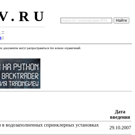
V.RU
а
::
в
::
х документов могут распространяться без всяких ограничений.
Дата
введения
op в водозаполненных спринклерных установках
29.10.2007